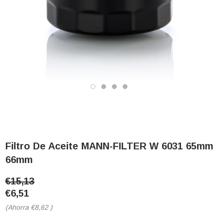
Filtro De Aceite MANN-FILTER W 6031 65mm
66mm
€15,13
€6,51
(Ahorra
€8,62
)