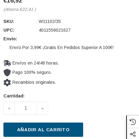
€16,92
(Ahorra
€22,41
)
SKU:
W11102/35
UPC:
4011558021627
Envío:
Envío Por 3,99€ ¡Gratis En Pedidos Superior A 100€!
Envíos en 24/48 horas.
Pago 100% seguro.
Recambios originales.
Cantidad:
Cantidad
actual de
DISMINUIR LA CANTIDAD DE FILTRO DE ACEITE MANN
AUMENTAR LA CANTIDAD DE FILTRO DE
existencias:
AÑADIR AL CARRITO