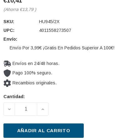
€10,41
(Ahorra
€13,79
)
SKU:
HU945/2X
UPC:
4011558273507
Envío:
Envío Por 3,99€ ¡Gratis En Pedidos Superior A 100€!
Envíos en 24/48 horas.
Pago 100% seguro.
Recambios originales.
Cantidad:
Cantidad
actual de
DISMINUIR LA CANTIDAD DE FILTRO DE ACEITE MAN
AUMENTAR LA CANTIDAD DE FILTRO DE
existencias:
AÑADIR AL CARRITO