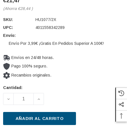
€21,47
(Ahorra
€28,44
)
SKU:
HU1077/2X
UPC:
4011558342289
Envío:
Envío Por 3,99€ ¡Gratis En Pedidos Superior A 100€!
Envíos en 24/48 horas.
Pago 100% seguro.
Recambios originales.
Cantidad:
Cantidad
actual de
DISMINUIR LA CANTIDAD DE FILTRO DE ACEITE MAN
AUMENTAR LA CANTIDAD DE FILTRO DE
existencias:
AÑADIR AL CARRITO