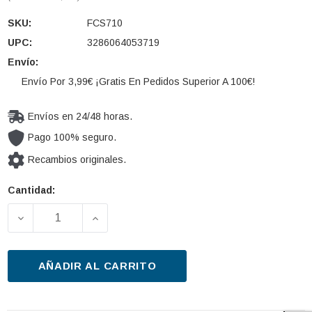
SKU:
FCS710
UPC:
3286064053719
Envío:
Envío Por 3,99€ ¡Gratis En Pedidos Superior A 100€!
Envíos en 24/48 horas.
Pago 100% seguro.
Recambios originales.
Cantidad:
Cantidad
actual de
DISMINUIR LA CANTIDAD DE FILTRO COMBUSTIBLE 
AUMENTAR LA CANTIDAD DE FILTRO C
existencias:
AÑADIR AL CARRITO