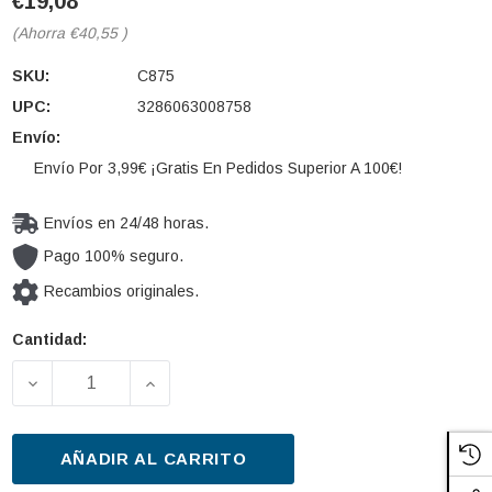
€19,08
(Ahorra
€40,55
)
SKU:
C875
UPC:
3286063008758
Envío:
Envío Por 3,99€ ¡Gratis En Pedidos Superior A 100€!
Envíos en 24/48 horas.
Pago 100% seguro.
Recambios originales.
Cantidad:
Cantidad
actual de
DISMINUIR LA CANTIDAD DE FILTRO COMBUSTIBLE
AUMENTAR LA CANTIDAD DE FILTRO 
existencias:
AÑADIR AL CARRITO