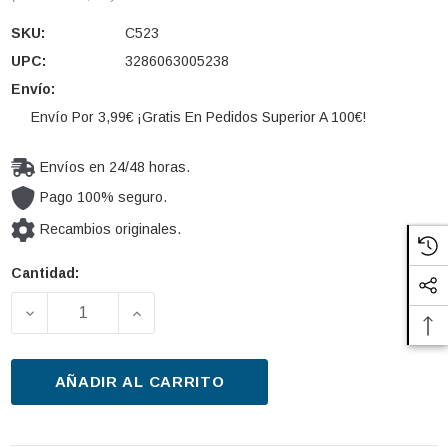
SKU:
C523
UPC:
3286063005238
Envío:
Envío Por 3,99€ ¡Gratis En Pedidos Superior A 100€!
Envíos en 24/48 horas.
Pago 100% seguro.
Recambios originales.
Cantidad:
Cantidad
actual de
DISMINUIR LA CANTIDAD DE FILTRO COMBUSTIBLE 
AUMENTAR LA CANTIDAD DE FILTRO C
existencias:
AÑADIR AL CARRITO