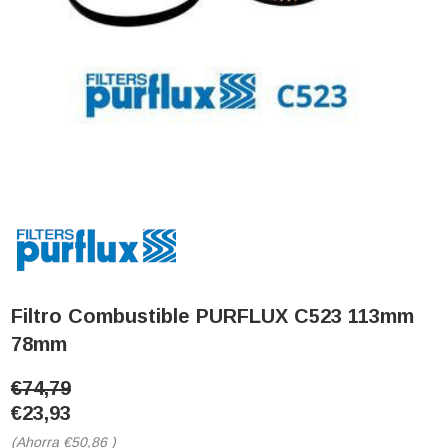
Filtro Combustible PURFLUX C523 113mm
78mm
€74,79
€23,93
(Ahorra
€50,86
)