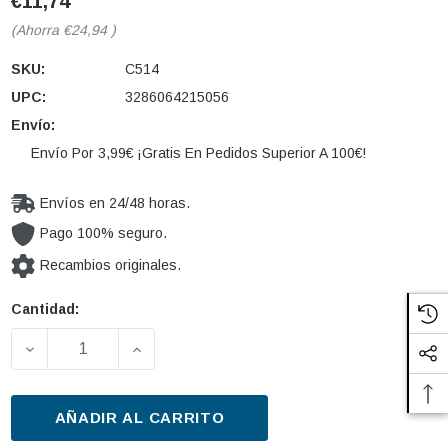
€11,74
(Ahorra
€24,94
)
SKU:
C514
UPC:
3286064215056
Envío:
Envío Por 3,99€ ¡Gratis En Pedidos Superior A 100€!
Envíos en 24/48 horas.
Pago 100% seguro.
Recambios originales.
Cantidad:
Cantidad
actual de
DISMINUIR LA CANTIDAD DE FILTRO COMBUSTIBLE 
AUMENTAR LA CANTIDAD DE FILTRO C
existencias:
AÑADIR AL CARRITO