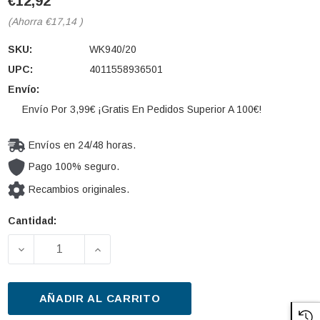
€12,92
(Ahorra
€17,14
)
SKU:
WK940/20
UPC:
4011558936501
Envío:
Envío Por 3,99€ ¡Gratis En Pedidos Superior A 100€!
Envíos en 24/48 horas.
Pago 100% seguro.
Recambios originales.
Cantidad:
Cantidad
actual de
DISMINUIR LA CANTIDAD DE FILTRO COMBUSTIBLE 
AUMENTAR LA CANTIDAD DE FILTRO C
existencias:
AÑADIR AL CARRITO