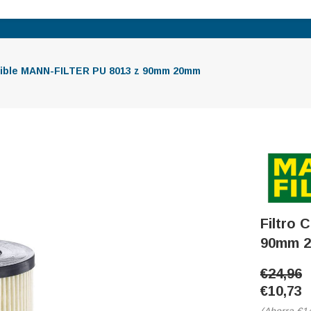
tible MANN-FILTER PU 8013 z 90mm 20mm
Filtro
90mm 
€24,96
€10,73
(Ahorra
€1