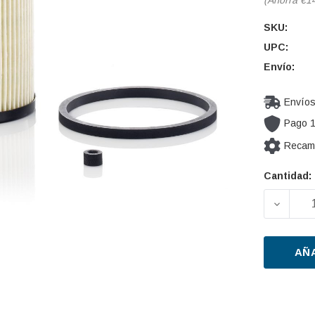
SKU:
UPC:
Envío:
Envíos
Pago 
Recamb
Cantidad:
Cantidad
actual de
DISMIN
existencia
AÑ