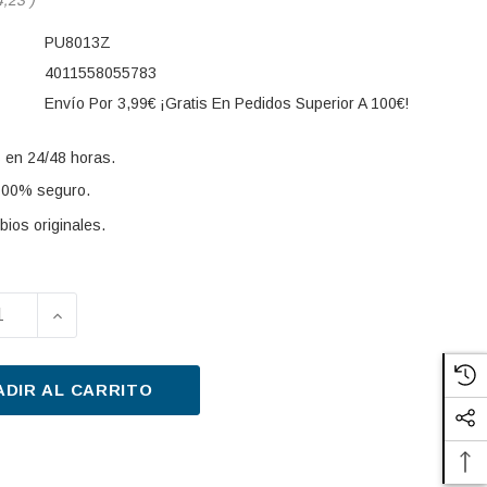
PU8013Z
4011558055783
Envío Por 3,99€ ¡Gratis En Pedidos Superior A 100€!
 en 24/48 horas.
100% seguro.
ios originales.
UIR LA CANTIDAD DE FILTRO COMBUSTIBLE MANN-FILT
AUMENTAR LA CANTIDAD DE FILTRO COMBUSTIBL
s:
ADIR AL CARRITO