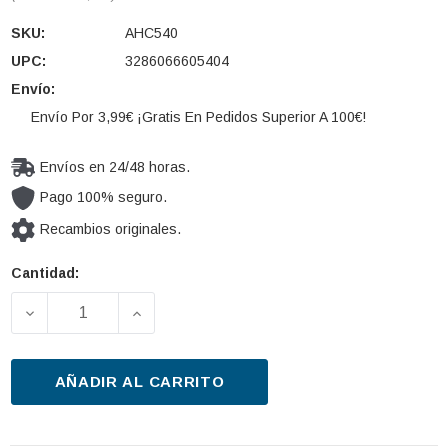
SKU:
AHC540
UPC:
3286066605404
Envío:
Envío Por 3,99€ ¡Gratis En Pedidos Superior A 100€!
Envíos en 24/48 horas.
Pago 100% seguro.
Recambios originales.
Cantidad:
Cantidad
actual de
DISMINUIR LA CANTIDAD DE FILTRO, AIRE HABITÁ
AUMENTAR LA CANTIDAD DE FILTRO, 
existencias:
AÑADIR AL CARRITO