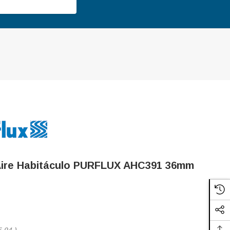
, Aire Habitáculo PURFLUX AHC391 36mm
5,94
)