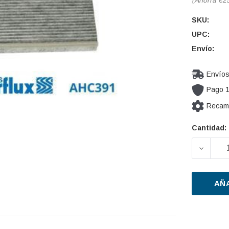
SKU:
UPC:
Envío:
Envíos
Pago 
Recamb
Cantidad:
Cantidad
actual de
DISMIN
existencia
AÑ