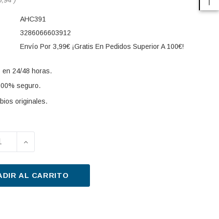
AHC391
3286066603912
Envío Por 3,99€ ¡Gratis En Pedidos Superior A 100€!
 en 24/48 horas.
100% seguro.
ios originales.
UIR LA CANTIDAD DE FILTRO, AIRE HABITÁCULO PURF
AUMENTAR LA CANTIDAD DE FILTRO, AIRE HABI
s:
ADIR AL CARRITO