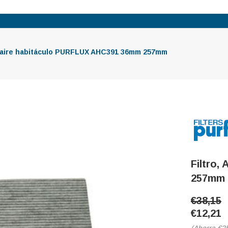
, aire habitáculo PURFLUX AHC391 36mm 257mm
Filtro
257mm
€38,15
€12,21
(Ahorra
€2