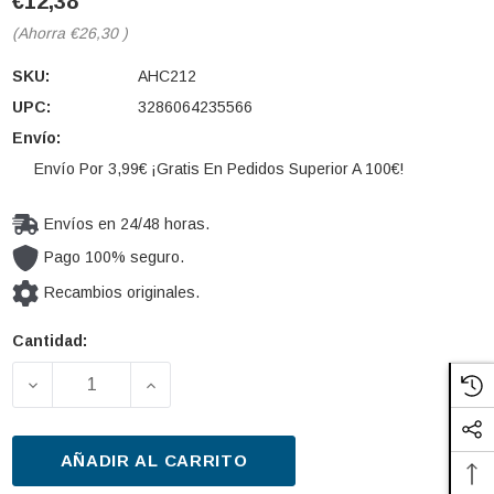
€12,38
(Ahorra
€26,30
)
SKU:
AHC212
UPC:
3286064235566
Envío:
Envío Por 3,99€ ¡Gratis En Pedidos Superior A 100€!
Envíos en 24/48 horas.
Pago 100% seguro.
Recambios originales.
Cantidad:
Cantidad
actual de
DISMINUIR LA CANTIDAD DE FILTRO, AIRE HABITÁ
AUMENTAR LA CANTIDAD DE FILTRO, 
existencias:
AÑADIR AL CARRITO