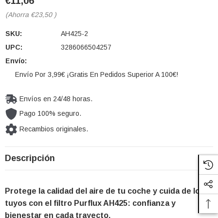
€11,06
(Ahorra
€23,50
)
SKU:
AH425-2
UPC:
3286066504257
Envío:
Envío Por 3,99€ ¡Gratis En Pedidos Superior A 100€!
Envíos en 24/48 horas.
Pago 100% seguro.
Recambios originales.
Cantidad
Descripción
actual de
existencias:
Protege la calidad del aire de tu coche y cuida de los
tuyos con el filtro Purflux AH425: confianza y
bienestar en cada trayecto.