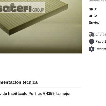
SKU:
UPC:
Envío:
Envíos
Pago 
Recamb
Cantidad
actual de
existencia
mentación técnica
ro de habitáculo Purflux AH359, la mejor