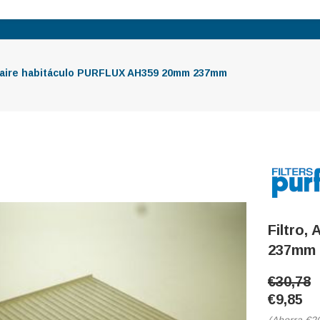
, aire habitáculo PURFLUX AH359 20mm 237mm
Filtro,
237mm
€30,78
€9,85
(Ahorra
€2