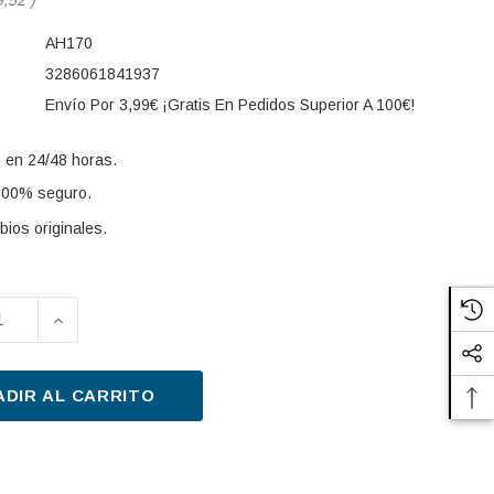
AH170
3286061841937
Envío Por 3,99€ ¡Gratis En Pedidos Superior A 100€!
 en 24/48 horas.
100% seguro.
ios originales.
UIR LA CANTIDAD DE FILTRO, AIRE HABITÁCULO PURF
AUMENTAR LA CANTIDAD DE FILTRO, AIRE HABI
s:
ADIR AL CARRITO