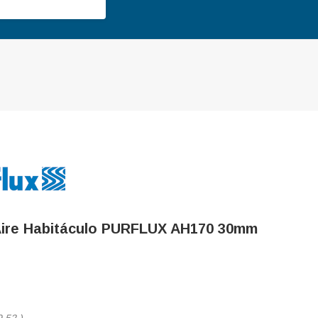
 Aire Habitáculo PURFLUX AH170 30mm
9,52
)