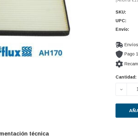
SKU:
UPC:
Envío:
Envíos
Pago 
Recamb
Cantidad:
Cantidad
actual de
DISMIN
existencia
AÑ
mentación técnica