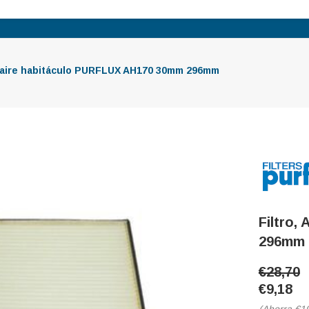
, aire habitáculo PURFLUX AH170 30mm 296mm
Filtro,
296mm
€28,70
€9,18
(Ahorra
€1