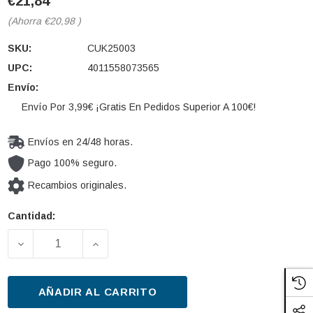
€21,84
(Ahorra
€20,98
)
SKU:
CUK25003
UPC:
4011558073565
Envío:
Envío Por 3,99€ ¡Gratis En Pedidos Superior A 100€!
Envíos en 24/48 horas.
Pago 100% seguro.
Recambios originales.
Cantidad:
Cantidad
actual de
DISMINUIR LA CANTIDAD DE FILTRO, AIRE HABITÁC
AUMENTAR LA CANTIDAD DE FILTRO, A
existencias:
AÑADIR AL CARRITO