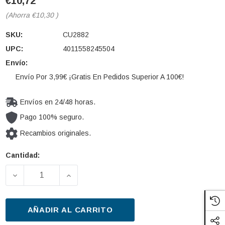
€10,72
(Ahorra
€10,30
)
SKU:
CU2882
UPC:
4011558245504
Envío:
Envío Por 3,99€ ¡Gratis En Pedidos Superior A 100€!
Envíos en 24/48 horas.
Pago 100% seguro.
Recambios originales.
Cantidad:
Cantidad
actual de
DISMINUIR LA CANTIDAD DE FILTRO, AIRE HABITÁC
AUMENTAR LA CANTIDAD DE FILTRO, A
existencias:
AÑADIR AL CARRITO