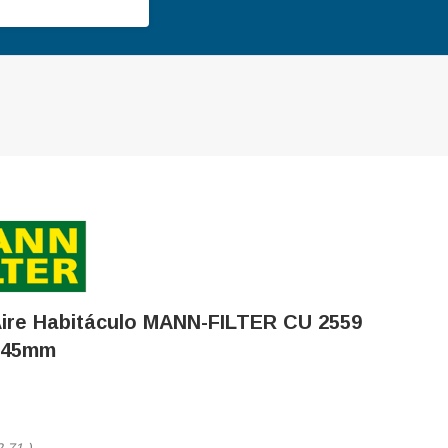
 Aire Habitáculo MANN-FILTER CU 2559
245mm
2,71
)