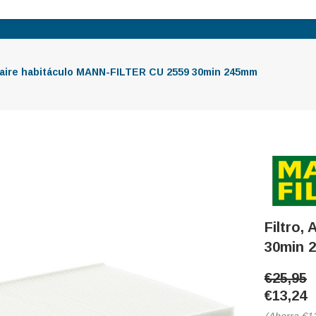
, aire habitáculo MANN-FILTER CU 2559 30min 245mm
Filtro,
30min 
€25,95
€13,24
(Ahorra
€1