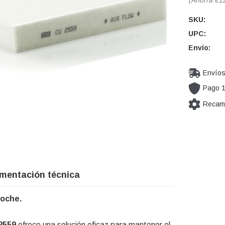
SKU:
UPC:
Envío:
Envíos
Pago 
Recamb
Cantidad
actual de
existencia
mentación técnica
coche.
 2559
ofrece una solución eficaz para mantener el