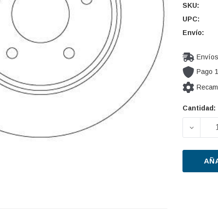
SKU:
UPC:
Envío:
Envíos
Pago 
Recamb
Cantidad:
Cantidad
actual de
DISMIN
existencia
AÑ