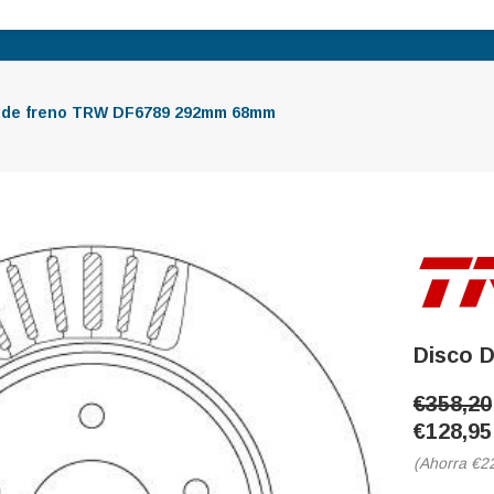
 de freno TRW DF6789 292mm 68mm
Disco 
€358,20
€128,95
(Ahorra
€2