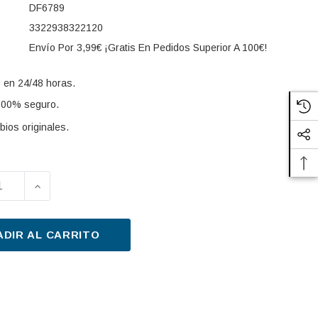
DF6789
3322938322120
Envío Por 3,99€ ¡Gratis En Pedidos Superior A 100€!
 en 24/48 horas.
100% seguro.
ios originales.
UIR LA CANTIDAD DE DISCO DE FRENO TRW DF6789 29
AUMENTAR LA CANTIDAD DE DISCO DE FRENO T
s:
ADIR AL CARRITO