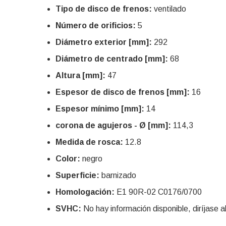
Tipo de disco de frenos:
ventilado
Número de orificios:
5
Diámetro exterior [mm]:
292
Diámetro de centrado [mm]:
68
Altura [mm]:
47
Espesor de disco de frenos [mm]:
16
Espesor mínimo [mm]:
14
corona de agujeros - Ø [mm]:
114,3
Medida de rosca:
12.8
Color:
negro
Superficie:
barnizado
Homologación:
E1 90R-02 C0176/0700
SVHC:
No hay información disponible, diríjase al