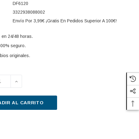
DF6120
3322938088002
Envío Por 3,99€ ¡Gratis En Pedidos Superior A 100€!
 en 24/48 horas.
100% seguro.
ios originales.
UIR LA CANTIDAD DE DISCO DE FRENO TRW DF6120 30
AUMENTAR LA CANTIDAD DE DISCO DE FRENO T
s:
ADIR AL CARRITO