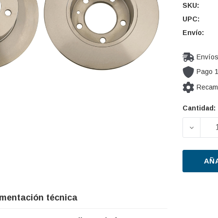
SKU:
UPC:
Envío:
Envíos
Pago 
Recamb
Cantidad:
Cantidad
actual de
DISMIN
existencia
AÑ
mentación técnica