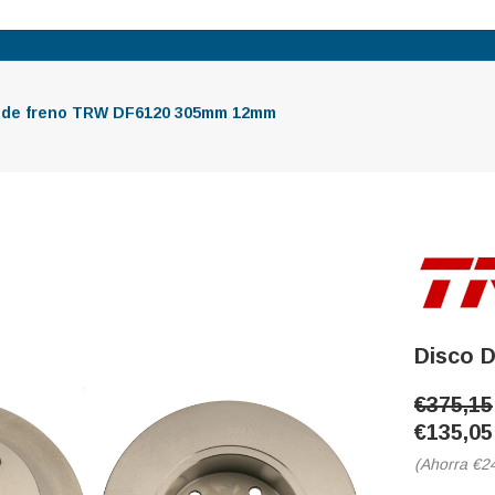
 de freno TRW DF6120 305mm 12mm
Disco 
€375,15
€135,05
(Ahorra
€2