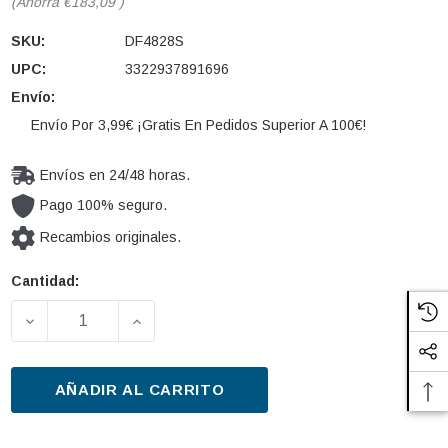
(Ahorra
€183,09
)
SKU:
DF4828S
UPC:
3322937891696
Envío:
Envío Por 3,99€ ¡Gratis En Pedidos Superior A 100€!
Envíos en 24/48 horas.
Pago 100% seguro.
Recambios originales.
Cantidad:
Cantidad
actual de
DISMINUIR LA CANTIDAD DE DISCO DE FRENO TRW 
AUMENTAR LA CANTIDAD DE DISCO DE
existencias:
AÑADIR AL CARRITO