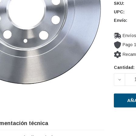
SKU:
UPC:
Envío:
Envíos
Pago 
Recamb
Cantidad:
Cantidad
actual de
DISMIN
existencia
AÑ
mentación técnica