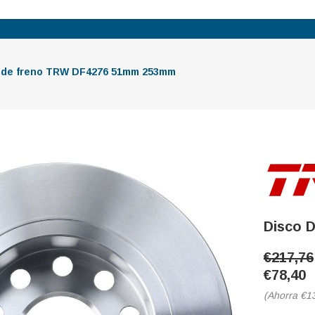
 de freno TRW DF4276 51mm 253mm
Disco 
€217,76
€78,40
(Ahorra
€1