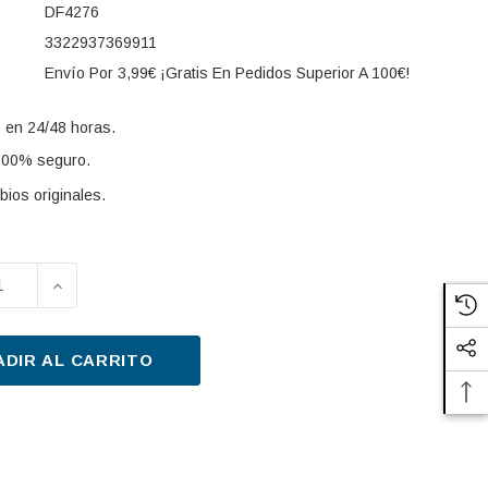
DF4276
3322937369911
Envío Por 3,99€ ¡Gratis En Pedidos Superior A 100€!
 en 24/48 horas.
100% seguro.
ios originales.
UIR LA CANTIDAD DE DISCO DE FRENO TRW DF4276 51
AUMENTAR LA CANTIDAD DE DISCO DE FRENO T
s:
ADIR AL CARRITO