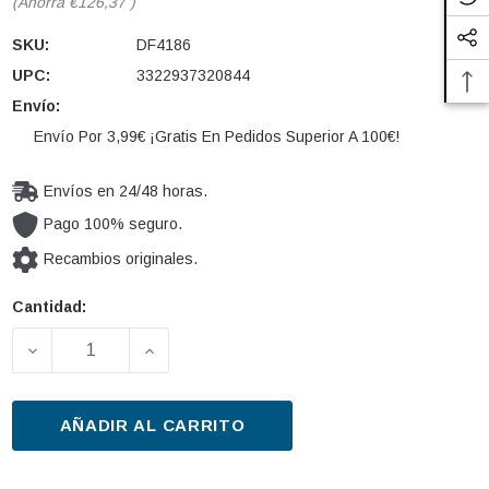
(Ahorra
€126,37
)
SKU:
DF4186
UPC:
3322937320844
Envío:
Envío Por 3,99€ ¡Gratis En Pedidos Superior A 100€!
Envíos en 24/48 horas.
Pago 100% seguro.
Recambios originales.
Cantidad:
Cantidad
actual de
DISMINUIR LA CANTIDAD DE DISCO DE FRENO TRW 
AUMENTAR LA CANTIDAD DE DISCO DE
existencias:
AÑADIR AL CARRITO