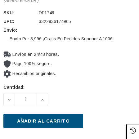
(Ahorra
€206,05
)
SKU:
DF1749
UPC:
3322936174905
Envío:
Envío Por 3,99€ ¡Gratis En Pedidos Superior A 100€!
Envíos en 24/48 horas.
Pago 100% seguro.
Recambios originales.
Cantidad:
Cantidad
actual de
DISMINUIR LA CANTIDAD DE DISCO DE FRENO TRW 
AUMENTAR LA CANTIDAD DE DISCO DE
existencias:
AÑADIR AL CARRITO