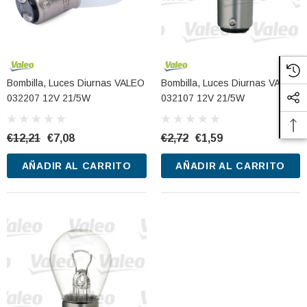
CARRITO
AÑADIR AL CARRITO
Bombilla, Luces Diurnas VALEO
Bombilla, Luces Diurnas VALEO
032207 12V 21/5W
032107 12V 21/5W
€12,21
€7,08
€2,72
€1,59
AÑADIR AL CARRITO
AÑADIR AL CARRITO