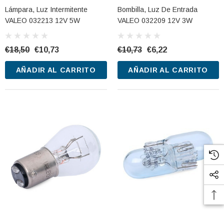
Lámpara, Luz Intermitente
Bombilla, Luz De Entrada
CARRITO
AÑADIR AL CARRITO
VALEO 032213 12V 5W
VALEO 032209 12V 3W
€18,50
€10,73
€10,73
€6,22
AÑADIR AL CARRITO
AÑADIR AL CARRITO