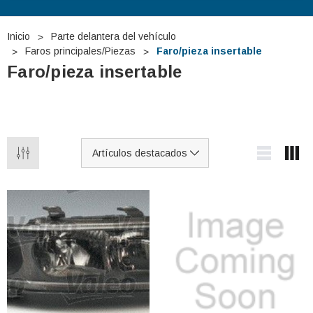
Inicio
Parte delantera del vehículo
Faros principales/Piezas
Faro/pieza insertable
Faro/pieza insertable
 TUDOR TB740 12V
Batería De Arranque TUDOR TA1000
12V 100Ah
€275,29
€127,87