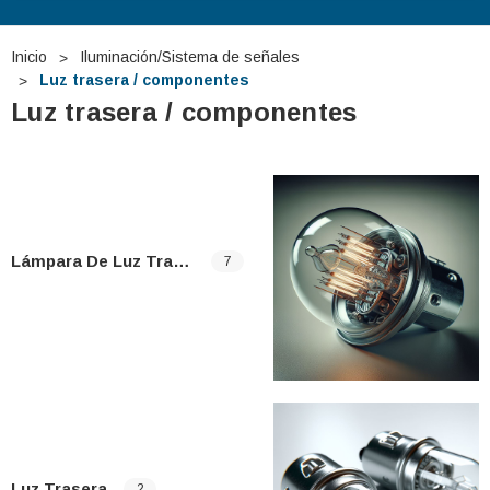
Inicio
Iluminación/Sistema de señales
Luz trasera / componentes
Luz trasera / componentes
Lámpara De Luz Trasera
7
 TUDOR TB740 12V
Batería De Arranque TUDOR TA1000
12V 100Ah
€275,29
€127,87
Luz Trasera
2