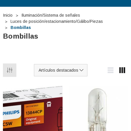
Inicio
Iluminación/Sistema de señales
Luces de posición/estacionamiento/Gálibo/Piezas
Bombillas
Bombillas
 TUDOR TB740 12V
Batería De Arranque TUDOR TA1000
12V 100Ah
€275,29
€127,87