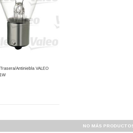
Trasera/antiniebla VALEO
21W
NO MÁS PRODUCTO
e TUDOR
Batería De Arranque TUDOR