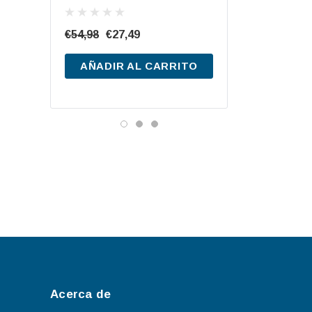
TB740 12V 74Ah
€54,98
€27,49
€199,76
€87,20
AÑADIR AL CARRITO
AÑADIR AL CA
Acerca de