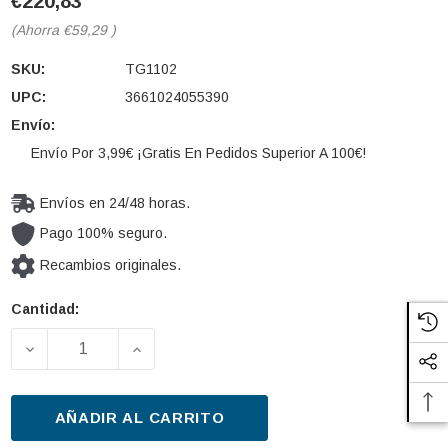
€220,83
(Ahorra
€59,29
)
SKU:
TG1102
UPC:
3661024055390
Envío:
Envío Por 3,99€ ¡Gratis En Pedidos Superior A 100€!
Envíos en 24/48 horas.
Pago 100% seguro.
Recambios originales.
Cantidad:
Cantidad
actual de
DISMINUIR LA CANTIDAD DE BATERÍA DE ARRANQUE
AUMENTAR LA CANTIDAD DE BATERÍA 
existencias:
AÑADIR AL CARRITO