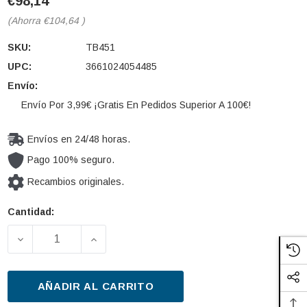
€98,14
(Ahorra
€104,64
)
SKU:
TB451
UPC:
3661024054485
Envío:
Envío Por 3,99€ ¡Gratis En Pedidos Superior A 100€!
Envíos en 24/48 horas.
Pago 100% seguro.
Recambios originales.
Cantidad:
Cantidad
actual de
DISMINUIR LA CANTIDAD DE BATERÍA DE ARRANQUE
AUMENTAR LA CANTIDAD DE BATERÍA 
existencias:
AÑADIR AL CARRITO