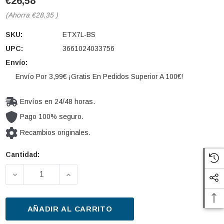
€26,58
(Ahorra
€28,35
)
SKU:
ETX7L-BS
UPC:
3661024033756
Envío:
Envío Por 3,99€ ¡Gratis En Pedidos Superior A 100€!
Envíos en 24/48 horas.
Pago 100% seguro.
Recambios originales.
Cantidad:
Cantidad
actual de
DISMINUIR LA CANTIDAD DE BATERÍA DE ARRANQU
AUMENTAR LA CANTIDAD DE BATERÍA
existencias:
AÑADIR AL CARRITO