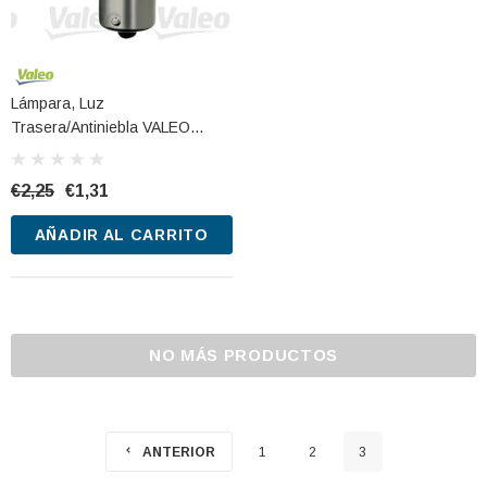
Lámpara, Luz
Trasera/antiniebla VALEO
032101 12V 21W
€2,25
€1,31
AÑADIR AL CARRITO
NO MÁS PRODUCTOS
ANTERIOR
1
2
3